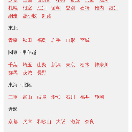
札幌
根室
江別
留萌
登別
石狩
稚内
紋別
網走
苫小牧
釧路
東北
青森
秋田
福島
岩手
山形
宮城
関東・甲信越
千葉
埼玉
山梨
新潟
東京
栃木
神奈川
群馬
茨城
長野
東海・北陸
三重
富山
岐阜
愛知
石川
福井
静岡
近畿
京都
兵庫
和歌山
大阪
滋賀
奈良