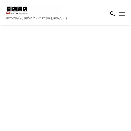
Me
日本中の開店と閉店についての情報を集めたサイト