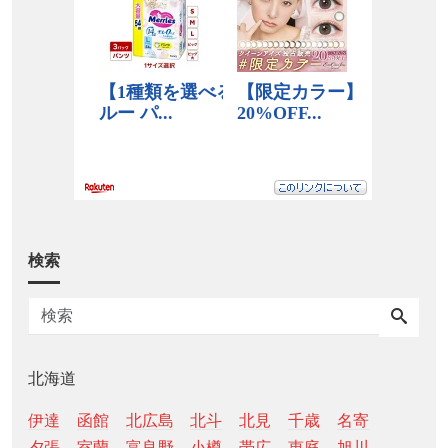
検索
北海道
伊達
函館
北広島
北斗
北見
千歳
名寄
夕張
室蘭
富良野
小樽
帯広
恵庭
旭川