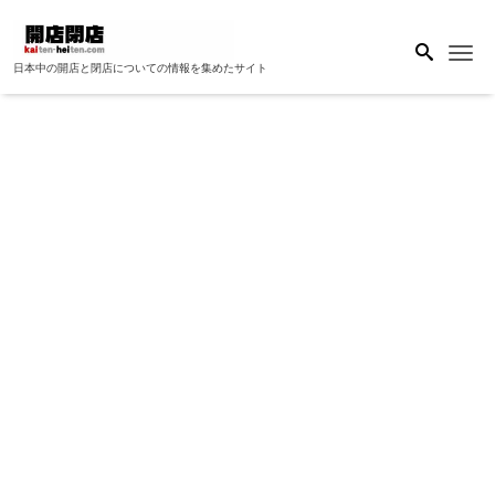
Me
日本中の開店と閉店についての情報を集めたサイト