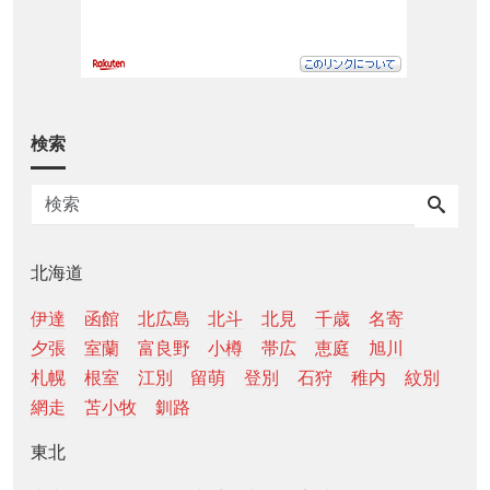
検索
北海道
伊達
函館
北広島
北斗
北見
千歳
名寄
夕張
室蘭
富良野
小樽
帯広
恵庭
旭川
札幌
根室
江別
留萌
登別
石狩
稚内
紋別
網走
苫小牧
釧路
東北