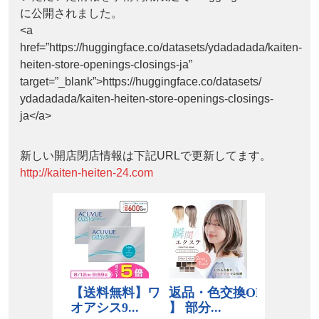
に公開されました。
<a
href=”https://huggingface.co/datasets/ydadadada/kaiten-
heiten-store-openings-closings-ja”
target=”_blank”>https://huggingface.co/datasets/
ydadadada/kaiten-heiten-store-openings-closings-
ja</a>
新しい開店閉店情報は下記URLで更新してます。
http://kaiten-heiten-24.com