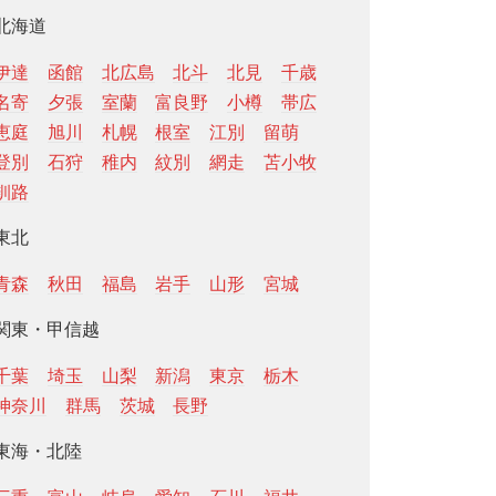
北海道
伊達
函館
北広島
北斗
北見
千歳
名寄
夕張
室蘭
富良野
小樽
帯広
恵庭
旭川
札幌
根室
江別
留萌
登別
石狩
稚内
紋別
網走
苫小牧
釧路
東北
青森
秋田
福島
岩手
山形
宮城
関東・甲信越
千葉
埼玉
山梨
新潟
東京
栃木
神奈川
群馬
茨城
長野
東海・北陸