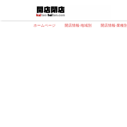
ホームページ
開店情報-地域別
開店情報-業種