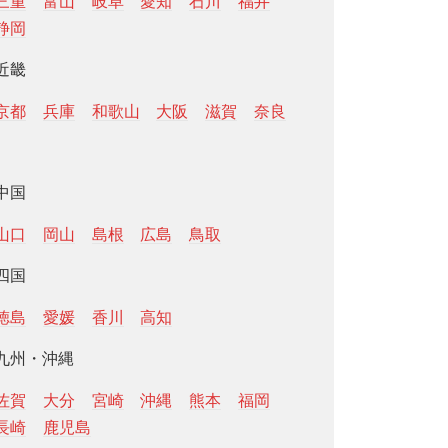
三重
富山
岐阜
愛知
石川
福井
静岡
近畿
京都
兵庫
和歌山
大阪
滋賀
奈良
中国
山口
岡山
島根
広島
鳥取
四国
徳島
愛媛
香川
高知
九州・沖縄
佐賀
大分
宮崎
沖縄
熊本
福岡
長崎
鹿児島