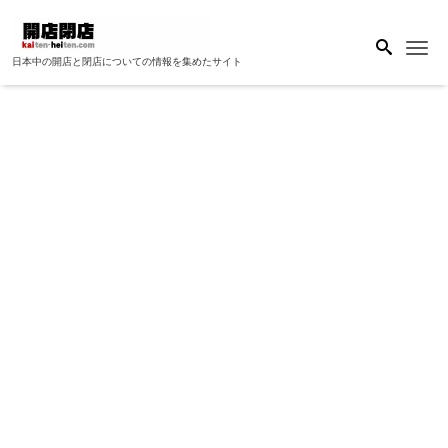
Me
日本中の開店と閉店についての情報を集めたサイト