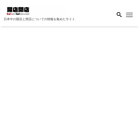
Me
日本中の開店と閉店についての情報を集めたサイト