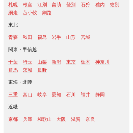
札幌
根室
江別
留萌
登別
石狩
稚内
紋別
網走
苫小牧
釧路
東北
青森
秋田
福島
岩手
山形
宮城
関東・甲信越
千葉
埼玉
山梨
新潟
東京
栃木
神奈川
群馬
茨城
長野
東海・北陸
三重
富山
岐阜
愛知
石川
福井
静岡
近畿
京都
兵庫
和歌山
大阪
滋賀
奈良