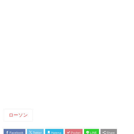
ローソン
Facebook
Twitter
Hatena
Pocket
LINE
Share