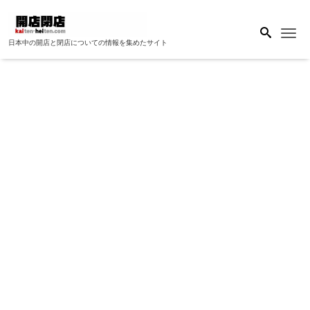
Me
日本中の開店と閉店についての情報を集めたサイト