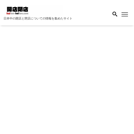
Me
日本中の開店と閉店についての情報を集めたサイト