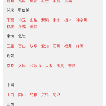
青森
秋田
福島
岩手
山形
宮城
関東・甲信越
千葉
埼玉
山梨
新潟
東京
栃木
神奈川
群馬
茨城
長野
東海・北陸
三重
富山
岐阜
愛知
石川
福井
静岡
近畿
京都
兵庫
和歌山
大阪
滋賀
奈良
中国
山口
岡山
島根
広島
鳥取
四国