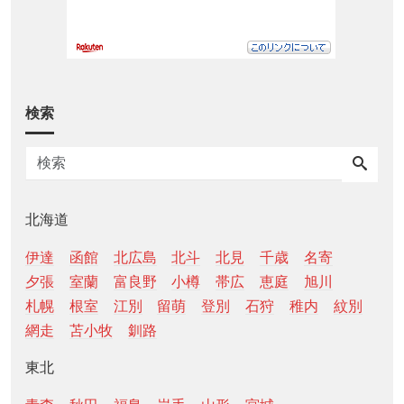
検索
北海道
伊達
函館
北広島
北斗
北見
千歳
名寄
夕張
室蘭
富良野
小樽
帯広
恵庭
旭川
札幌
根室
江別
留萌
登別
石狩
稚内
紋別
網走
苫小牧
釧路
東北