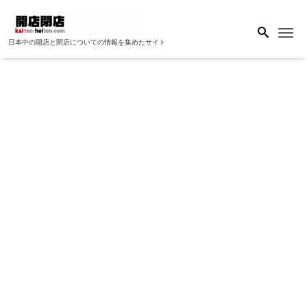
Me
日本中の開店と閉店についての情報を集めたサイト