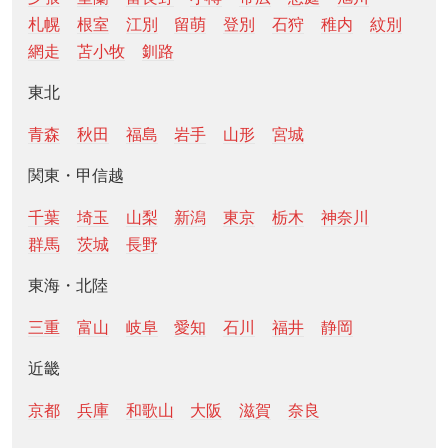
札幌
根室
江別
留萌
登別
石狩
稚内
紋別
網走
苫小牧
釧路
東北
青森
秋田
福島
岩手
山形
宮城
関東・甲信越
千葉
埼玉
山梨
新潟
東京
栃木
神奈川
群馬
茨城
長野
東海・北陸
三重
富山
岐阜
愛知
石川
福井
静岡
近畿
京都
兵庫
和歌山
大阪
滋賀
奈良