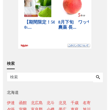
検索
北海道
伊達
函館
北広島
北斗
北見
千歳
名寄
夕張
室蘭
富良野
小樽
帯広
恵庭
旭川