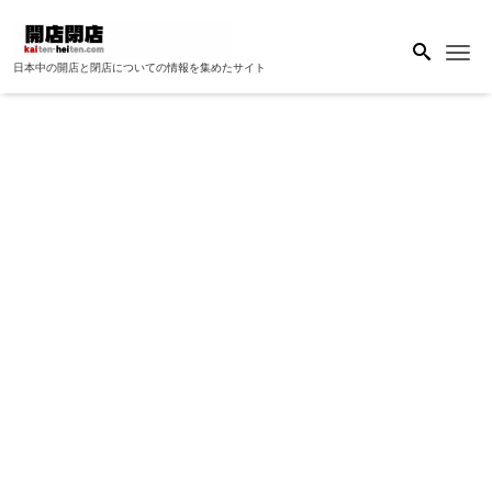
Me
日本中の開店と閉店についての情報を集めたサイト