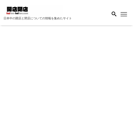
Me
日本中の開店と閉店についての情報を集めたサイト