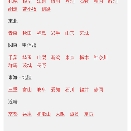
札幌
根室
江別
留萌
登別
石狩
稚内
紋別
網走
苫小牧
釧路
東北
青森
秋田
福島
岩手
山形
宮城
関東・甲信越
千葉
埼玉
山梨
新潟
東京
栃木
神奈川
群馬
茨城
長野
東海・北陸
三重
富山
岐阜
愛知
石川
福井
静岡
近畿
京都
兵庫
和歌山
大阪
滋賀
奈良