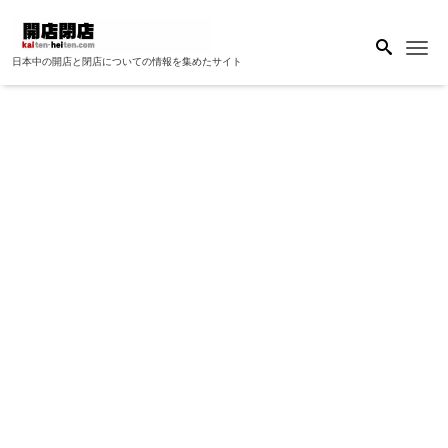
Me
日本中の開店と閉店についての情報を集めたサイト