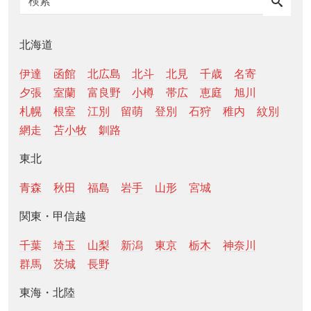
北海道
伊達
函館
北広島
北斗
北見
千歳
名寄
夕張
室蘭
富良野
小樽
帯広
恵庭
旭川
札幌
根室
江別
留萌
登別
石狩
稚内
紋別
網走
苫小牧
釧路
東北
青森
秋田
福島
岩手
山形
宮城
関東・甲信越
千葉
埼玉
山梨
新潟
東京
栃木
神奈川
群馬
茨城
長野
東海・北陸