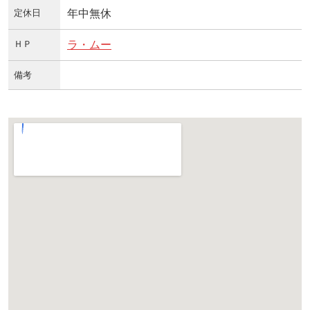
定休日
年中無休
ＨＰ
ラ・ムー
備考