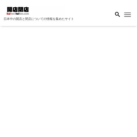
Me
日本中の開店と閉店についての情報を集めたサイト