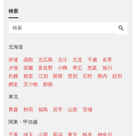
検索
北海道
伊達
函館
北広島
北斗
北見
千歳
名寄
夕張
室蘭
富良野
小樽
帯広
恵庭
旭川
札幌
根室
江別
留萌
登別
石狩
稚内
紋別
網走
苫小牧
釧路
東北
青森
秋田
福島
岩手
山形
宮城
関東・甲信越
千葉
埼玉
山梨
新潟
東京
栃木
神奈川