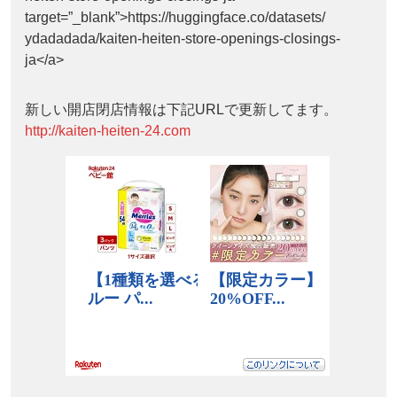
target=”_blank”>https://huggingface.co/datasets/
ydadadada/kaiten-heiten-store-openings-closings-
ja</a>
新しい開店閉店情報は下記URLで更新してます。
http://kaiten-heiten-24.com