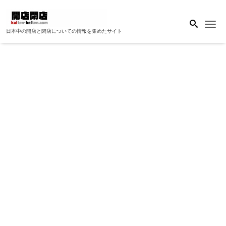
Me
日本中の開店と閉店についての情報を集めたサイト