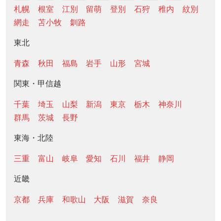
札幌
根室
江別
留萌
登別
石狩
稚内
紋別
網走
苫小牧
釧路
東北
青森
秋田
福島
岩手
山形
宮城
関東・甲信越
千葉
埼玉
山梨
新潟
東京
栃木
神奈川
群馬
茨城
長野
東海・北陸
三重
富山
岐阜
愛知
石川
福井
静岡
近畿
京都
兵庫
和歌山
大阪
滋賀
奈良