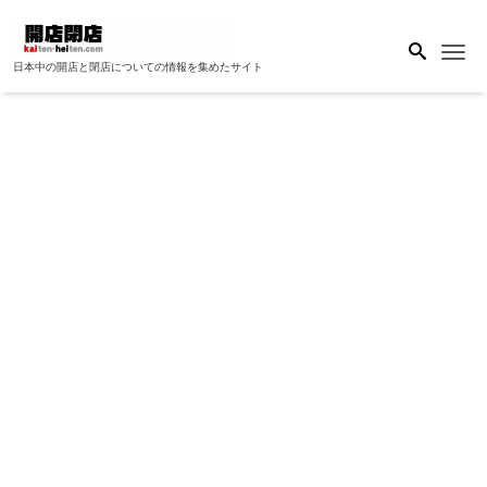
Me
日本中の開店と閉店についての情報を集めたサイト