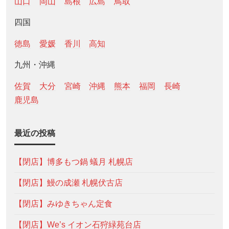
山口
岡山
島根
広島
鳥取
四国
徳島
愛媛
香川
高知
九州・沖縄
佐賀
大分
宮崎
沖縄
熊本
福岡
長崎
鹿児島
最近の投稿
【閉店】博多もつ鍋 蟻月 札幌店
【閉店】鰻の成瀬 札幌伏古店
【閉店】みゆきちゃん定食
【閉店】We’s イオン石狩緑苑台店