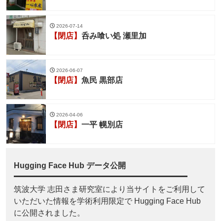
2026-07-14
【閉店】
呑み喰い処 瀬里加
2026-06-07
【閉店】
魚民 黒部店
2026-04-06
【閉店】
一平 幌別店
Hugging Face Hub データ公開
筑波大学 志田さま研究室により当サイトをご利用して
いただいた情報を学術利用限定で Hugging Face Hub
に公開されました。