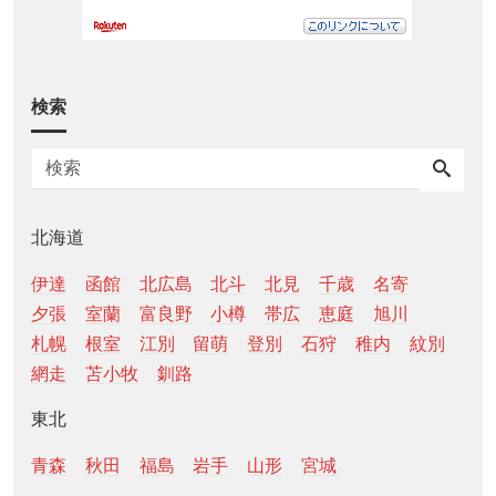
検索
北海道
伊達
函館
北広島
北斗
北見
千歳
名寄
夕張
室蘭
富良野
小樽
帯広
恵庭
旭川
札幌
根室
江別
留萌
登別
石狩
稚内
紋別
網走
苫小牧
釧路
東北
青森
秋田
福島
岩手
山形
宮城