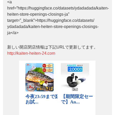
<a
href=”https://huggingface.co/datasets/ydadadada/kaiten-
heiten-store-openings-closings-ja”
target=”_blank”>https://huggingface.co/datasets/
ydadadada/kaiten-heiten-store-openings-closings-
ja</a>
新しい開店閉店情報は下記URLで更新してます。
http://kaiten-heiten-24.com