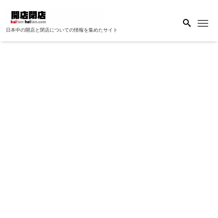
Me
日本中の開店と閉店についての情報を集めたサイト