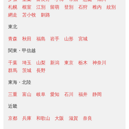
札幌
根室
江別
留萌
登別
石狩
稚内
紋別
網走
苫小牧
釧路
東北
青森
秋田
福島
岩手
山形
宮城
関東・甲信越
千葉
埼玉
山梨
新潟
東京
栃木
神奈川
群馬
茨城
長野
東海・北陸
三重
富山
岐阜
愛知
石川
福井
静岡
近畿
京都
兵庫
和歌山
大阪
滋賀
奈良