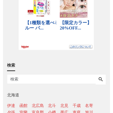
検索
北海道
伊達
函館
北広島
北斗
北見
千歳
名寄
夕張
室蘭
富良野
小樽
帯広
恵庭
旭川