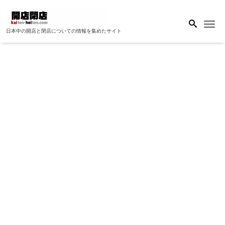
Me
日本中の開店と閉店についての情報を集めたサイト