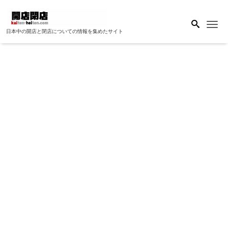
Me
日本中の開店と閉店についての情報を集めたサイト