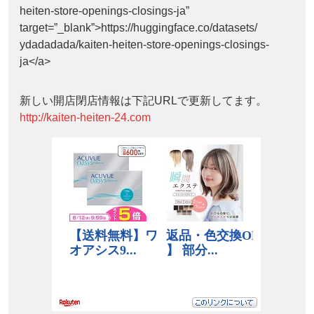
heiten-store-openings-closings-ja”
target=”_blank”>https://huggingface.co/datasets/
ydadadada/kaiten-heiten-store-openings-closings-
ja</a>
新しい開店閉店情報は下記URLで更新してます。
http://kaiten-heiten-24.com