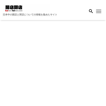
Me
日本中の開店と閉店についての情報を集めたサイト