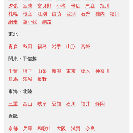
夕張
室蘭
富良野
小樽
帯広
恵庭
旭川
札幌
根室
江別
留萌
登別
石狩
稚内
紋別
網走
苫小牧
釧路
東北
青森
秋田
福島
岩手
山形
宮城
関東・甲信越
千葉
埼玉
山梨
新潟
東京
栃木
神奈川
群馬
茨城
長野
東海・北陸
三重
富山
岐阜
愛知
石川
福井
静岡
近畿
京都
兵庫
和歌山
大阪
滋賀
奈良