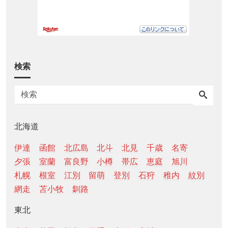
検索
北海道
伊達
函館
北広島
北斗
北見
千歳
名寄
夕張
室蘭
富良野
小樽
帯広
恵庭
旭川
札幌
根室
江別
留萌
登別
石狩
稚内
紋別
網走
苫小牧
釧路
東北