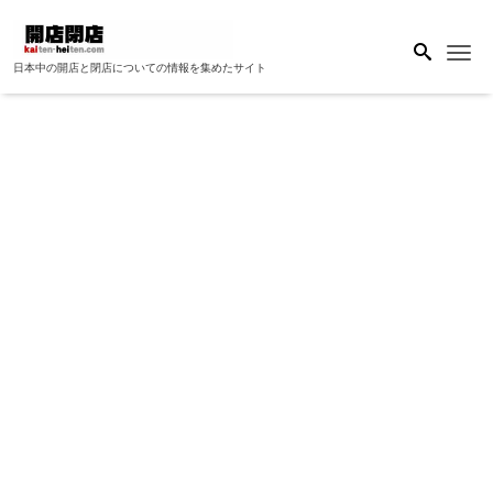
Me
日本中の開店と閉店についての情報を集めたサイト