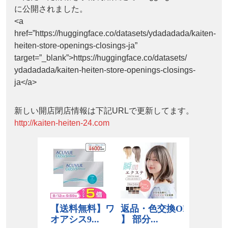
に公開されました。
<a
href=”https://huggingface.co/datasets/ydadadada/kaiten-
heiten-store-openings-closings-ja”
target=”_blank”>https://huggingface.co/datasets/
ydadadada/kaiten-heiten-store-openings-closings-
ja</a>
新しい開店閉店情報は下記URLで更新してます。
http://kaiten-heiten-24.com