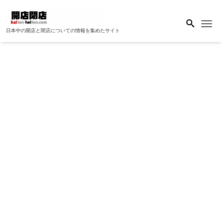
Me
日本中の開店と閉店についての情報を集めたサイト