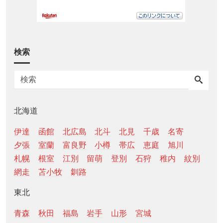
検索
北海道
伊達
函館
北広島
北斗
北見
千歳
名寄
夕張
室蘭
富良野
小樽
帯広
恵庭
旭川
札幌
根室
江別
留萌
登別
石狩
稚内
紋別
網走
苫小牧
釧路
東北
青森
秋田
福島
岩手
山形
宮城