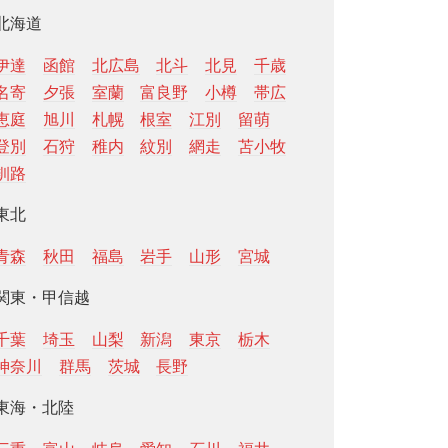
北海道
伊達
函館
北広島
北斗
北見
千歳
名寄
夕張
室蘭
富良野
小樽
帯広
恵庭
旭川
札幌
根室
江別
留萌
登別
石狩
稚内
紋別
網走
苫小牧
釧路
東北
青森
秋田
福島
岩手
山形
宮城
関東・甲信越
千葉
埼玉
山梨
新潟
東京
栃木
神奈川
群馬
茨城
長野
東海・北陸