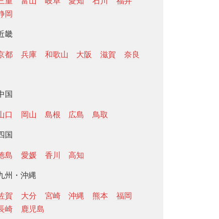
三重
富山
岐阜
愛知
石川
福井
静岡
近畿
京都
兵庫
和歌山
大阪
滋賀
奈良
中国
山口
岡山
島根
広島
鳥取
四国
徳島
愛媛
香川
高知
九州・沖縄
佐賀
大分
宮崎
沖縄
熊本
福岡
長崎
鹿児島