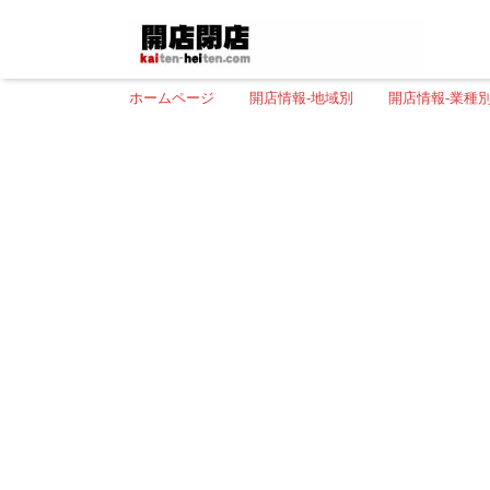
ホームページ
開店情報-地域別
開店情報-業種