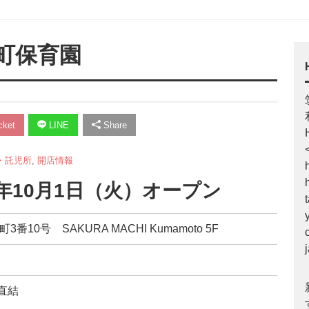
町保育園
ket
LINE
Share
・託児所
,
開店情報
9年10月1日（火）オープン
番10号 SAKURA MACHI Kumamoto 5F
直結