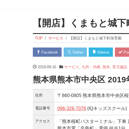
【開店】くまもと城下
TOP
サービス
【開店】くまもと城下町保育園
Facebook
Twitter
Hatena
Poc
2019-09-16
サービス
,
九州・沖縄
,
熊本
,
育児施設
熊本県熊本市中央区 201
住所
〒860-0805 熊本県熊本市中央区桜町3
電話番号
096-326-7076
(IQキッズスクール)
アクセス
「熊本桜町バスターミナル」下車 
熊本市電「辛島町」電停 徒歩1分