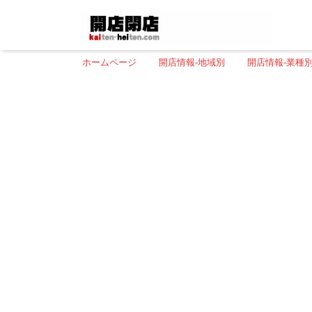
ホームページ
開店情報-地域別
開店情報-業種