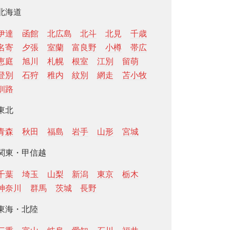
北海道
伊達
函館
北広島
北斗
北見
千歳
名寄
夕張
室蘭
富良野
小樽
帯広
恵庭
旭川
札幌
根室
江別
留萌
登別
石狩
稚内
紋別
網走
苫小牧
釧路
東北
青森
秋田
福島
岩手
山形
宮城
関東・甲信越
千葉
埼玉
山梨
新潟
東京
栃木
神奈川
群馬
茨城
長野
東海・北陸