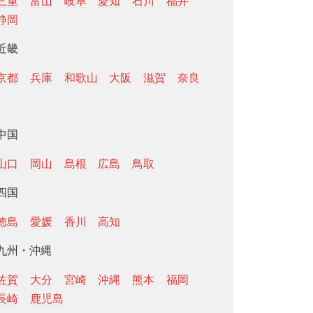
三重
富山
岐阜
愛知
石川
福井
静岡
近畿
京都
兵庫
和歌山
大阪
滋賀
奈良
中国
山口
岡山
島根
広島
鳥取
四国
徳島
愛媛
香川
高知
九州・沖縄
佐賀
大分
宮崎
沖縄
熊本
福岡
長崎
鹿児島