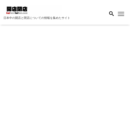
Me
日本中の開店と閉店についての情報を集めたサイト