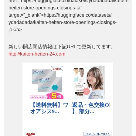
href=”https://huggingface.co/datasets/ydadadada/kaiten-
heiten-store-openings-closings-ja”
target=”_blank”>https://huggingface.co/datasets/
ydadadada/kaiten-heiten-store-openings-closings-
ja</a>
新しい開店閉店情報は下記URLで更新してます。
http://kaiten-heiten-24.com