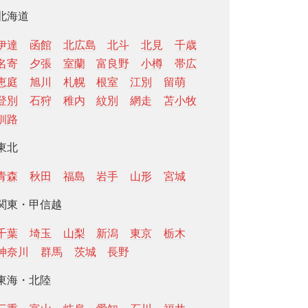
北海道
伊達
函館
北広島
北斗
北見
千歳
名寄
夕張
室蘭
富良野
小樽
帯広
恵庭
旭川
札幌
根室
江別
留萌
登別
石狩
稚内
紋別
網走
苫小牧
釧路
東北
青森
秋田
福島
岩手
山形
宮城
関東・甲信越
千葉
埼玉
山梨
新潟
東京
栃木
神奈川
群馬
茨城
長野
東海・北陸