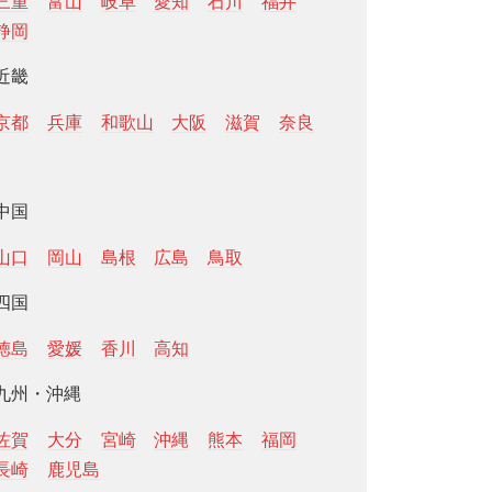
三重
富山
岐阜
愛知
石川
福井
静岡
近畿
京都
兵庫
和歌山
大阪
滋賀
奈良
中国
山口
岡山
島根
広島
鳥取
四国
徳島
愛媛
香川
高知
九州・沖縄
佐賀
大分
宮崎
沖縄
熊本
福岡
長崎
鹿児島