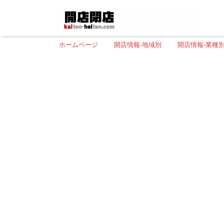
ホームページ
開店情報-地域別
開店情報-業種