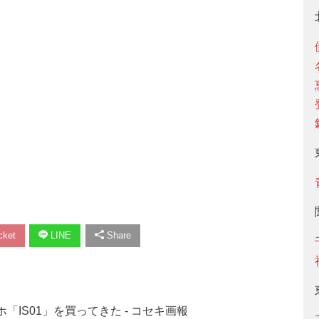
ket
LINE
Share
「IS01」を買ってきた - コセキ画報