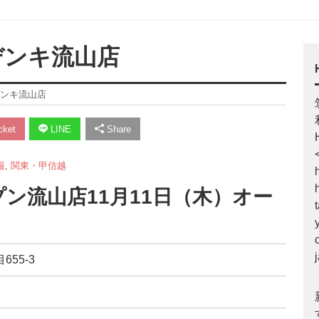
ズデンキ流山店
デンキ流山店
ket
LINE
Share
報
,
関東・甲信越
ン流山店11月11日（木）オー
655-3