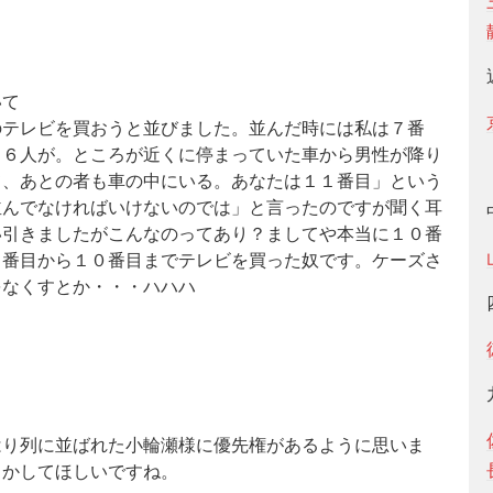
いて
のテレビを買おうと並びました。並んだ時には私は７番
る６人が。ところが近くに停まっていた車から男性が降り
て、あとの者も車の中にいる。あなたは１１番目」という
並んでなければいけないのでは」と言ったのですが聞く耳
い引きましたがこんなのってあり？ましてや本当に１０番
７番目から１０番目までテレビを買った奴です。ケーズさ
をなくすとか・・・ハハハ
はり列に並ばれた小輪瀬様に優先権があるように思いま
とかしてほしいですね。