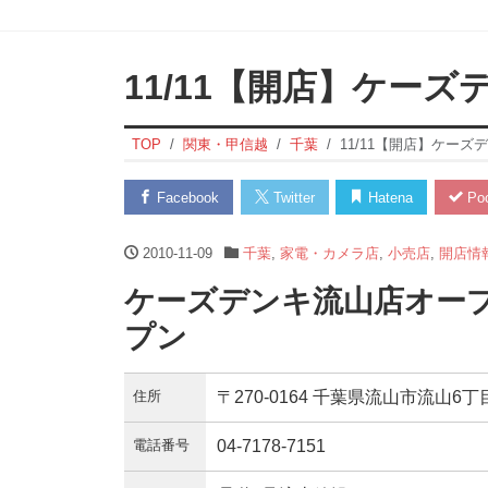
11/11【開店】ケー
TOP
関東・甲信越
千葉
11/11【開店】ケーズ
Facebook
Twitter
Hatena
Poc
2010-11-09
千葉
,
家電・カメラ店
,
小売店
,
開店情
ケーズデンキ流山店オープ
プン
住所
〒270-0164 千葉県流山市流山6丁目
電話番号
04-7178-7151