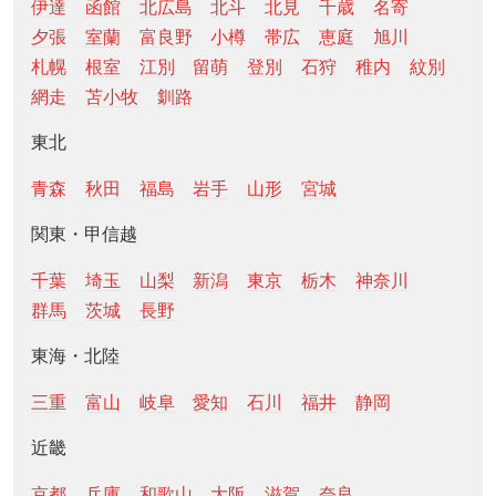
伊達
函館
北広島
北斗
北見
千歳
名寄
夕張
室蘭
富良野
小樽
帯広
恵庭
旭川
札幌
根室
江別
留萌
登別
石狩
稚内
紋別
網走
苫小牧
釧路
東北
青森
秋田
福島
岩手
山形
宮城
関東・甲信越
千葉
埼玉
山梨
新潟
東京
栃木
神奈川
群馬
茨城
長野
東海・北陸
三重
富山
岐阜
愛知
石川
福井
静岡
近畿
京都
兵庫
和歌山
大阪
滋賀
奈良