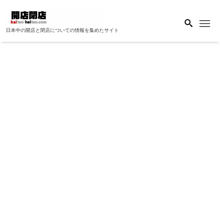
Me
日本中の開店と閉店についての情報を集めたサイト