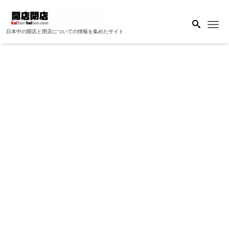
Me
日本中の開店と閉店についての情報を集めたサイト