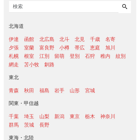
北海道
伊達
函館
北広島
北斗
北見
千歳
名寄
夕張
室蘭
富良野
小樽
帯広
恵庭
旭川
札幌
根室
江別
留萌
登別
石狩
稚内
紋別
網走
苫小牧
釧路
東北
青森
秋田
福島
岩手
山形
宮城
関東・甲信越
千葉
埼玉
山梨
新潟
東京
栃木
神奈川
群馬
茨城
長野
東海・北陸