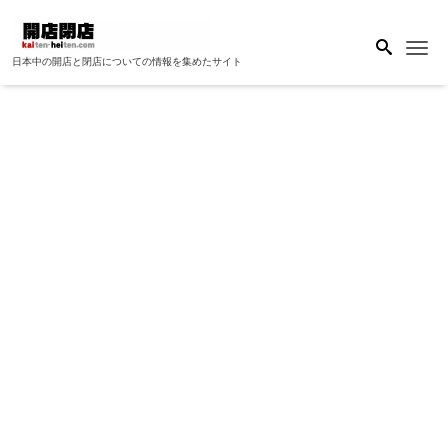
Me
日本中の開店と閉店についての情報を集めたサイト