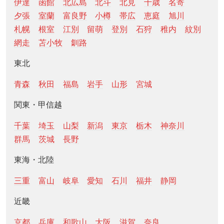
伊達
函館
北広島
北斗
北見
千歳
名寄
夕張
室蘭
富良野
小樽
帯広
恵庭
旭川
札幌
根室
江別
留萌
登別
石狩
稚内
紋別
網走
苫小牧
釧路
東北
青森
秋田
福島
岩手
山形
宮城
関東・甲信越
千葉
埼玉
山梨
新潟
東京
栃木
神奈川
群馬
茨城
長野
東海・北陸
三重
富山
岐阜
愛知
石川
福井
静岡
近畿
京都
兵庫
和歌山
大阪
滋賀
奈良