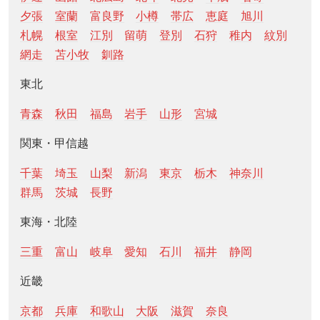
夕張
室蘭
富良野
小樽
帯広
恵庭
旭川
札幌
根室
江別
留萌
登別
石狩
稚内
紋別
網走
苫小牧
釧路
東北
青森
秋田
福島
岩手
山形
宮城
関東・甲信越
千葉
埼玉
山梨
新潟
東京
栃木
神奈川
群馬
茨城
長野
東海・北陸
三重
富山
岐阜
愛知
石川
福井
静岡
近畿
京都
兵庫
和歌山
大阪
滋賀
奈良