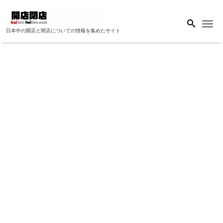
Me
日本中の開店と閉店についての情報を集めたサイト