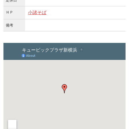
定休日
ＨＰ
小諸そば
備考