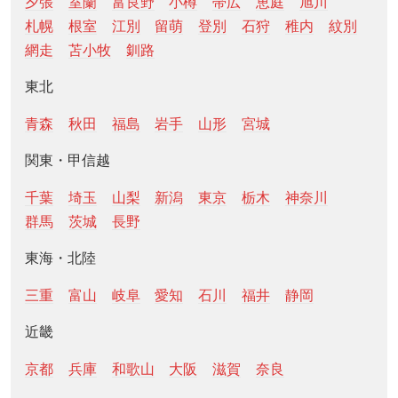
夕張
室蘭
富良野
小樽
帯広
恵庭
旭川
札幌
根室
江別
留萌
登別
石狩
稚内
紋別
網走
苫小牧
釧路
東北
青森
秋田
福島
岩手
山形
宮城
関東・甲信越
千葉
埼玉
山梨
新潟
東京
栃木
神奈川
群馬
茨城
長野
東海・北陸
三重
富山
岐阜
愛知
石川
福井
静岡
近畿
京都
兵庫
和歌山
大阪
滋賀
奈良