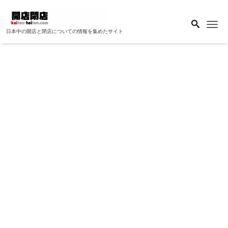
Me
日本中の開店と閉店についての情報を集めたサイト