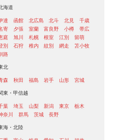
北海道
伊達
函館
北広島
北斗
北見
千歳
名寄
夕張
室蘭
富良野
小樽
帯広
恵庭
旭川
札幌
根室
江別
留萌
登別
石狩
稚内
紋別
網走
苫小牧
釧路
東北
青森
秋田
福島
岩手
山形
宮城
関東・甲信越
千葉
埼玉
山梨
新潟
東京
栃木
神奈川
群馬
茨城
長野
東海・北陸