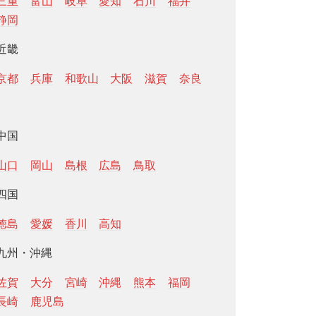
三重
富山
岐阜
愛知
石川
福井
静岡
近畿
京都
兵庫
和歌山
大阪
滋賀
奈良
中国
山口
岡山
島根
広島
鳥取
四国
徳島
愛媛
香川
高知
九州・沖縄
佐賀
大分
宮崎
沖縄
熊本
福岡
長崎
鹿児島