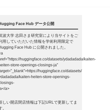
Hugging Face Hub データ公開
筑波大学 志田さま研究室により当サイトをご
利用していただいた情報を学術利用限定で
Hugging Face Hub に公開されました。
<a
href=”https://huggingface.co/datasets/ydadadada/kaiten-
heiten-store-openings-closings-ja”
target=”_blank”>https://huggingface.co/datasets/
ydadadada/kaiten-heiten-store-openings-
closings-
ja</a>
新しい開店閉店情報は下記URLで更新してま
す。