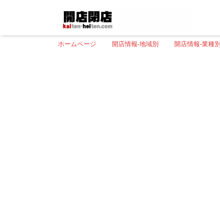
ホームページ
開店情報-地域別
開店情報-業種