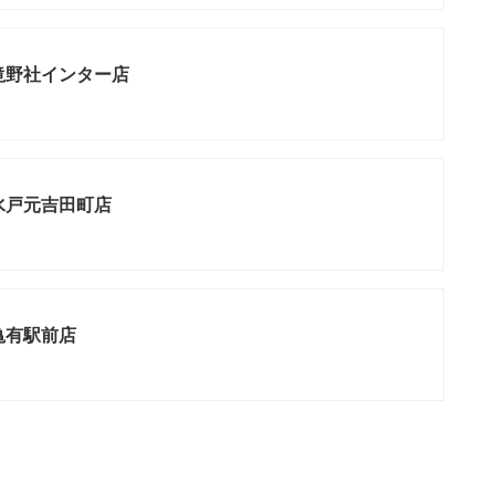
滝野社インター店
水戸元吉田町店
亀有駅前店