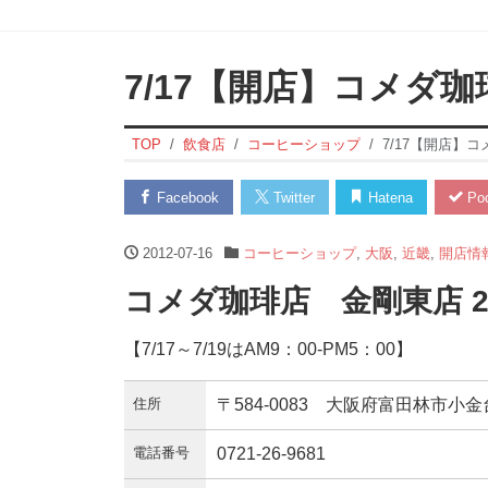
7/17【開店】コメダ
TOP
飲食店
コーヒーショップ
7/17【開店】
Facebook
Twitter
Hatena
Poc
2012-07-16
コーヒーショップ
,
大阪
,
近畿
,
開店情
コメダ珈琲店 金剛東店 2
【7/17～7/19はAM9：00-PM5：00】
住所
〒584-0083 大阪府富田林市小金台1
電話番号
0721-26-9681