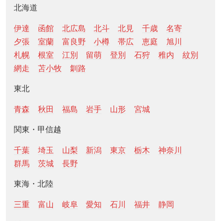
北海道
伊達
函館
北広島
北斗
北見
千歳
名寄
夕張
室蘭
富良野
小樽
帯広
恵庭
旭川
札幌
根室
江別
留萌
登別
石狩
稚内
紋別
網走
苫小牧
釧路
東北
青森
秋田
福島
岩手
山形
宮城
関東・甲信越
千葉
埼玉
山梨
新潟
東京
栃木
神奈川
群馬
茨城
長野
東海・北陸
三重
富山
岐阜
愛知
石川
福井
静岡