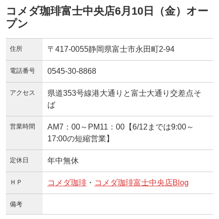
コメダ珈琲富士中央店6月10日（金）オー
プン
住所
〒417-0055静岡県富士市永田町2-94
電話番号
0545-30-8868
アクセス
県道353号線港大通りと富士大通り交差点そ
ば
営業時間
AM7：00～PM11：00【6/12までは9:00～
17:00の短縮営業】
定休日
年中無休
ＨＰ
コメダ珈琲
・
コメダ珈琲富士中央店Blog
備考