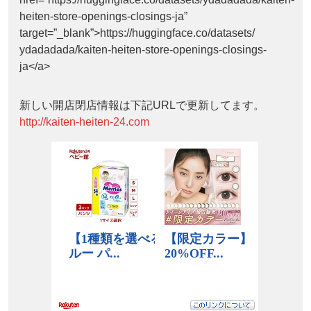
heiten-store-openings-closings-ja”
target=”_blank”>https://huggingface.co/datasets/
ydadadada/kaiten-heiten-store-openings-closings-
ja</a>
新しい開店閉店情報は下記URLで更新してます。
http://kaiten-heiten-24.com