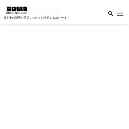
Me
日本中の開店と閉店についての情報を集めたサイト