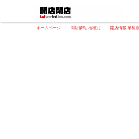
ホームページ
開店情報-地域別
開店情報-業種