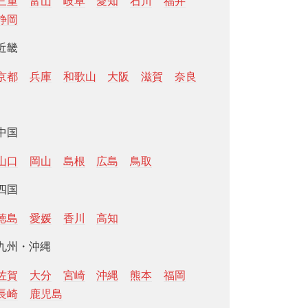
三重
富山
岐阜
愛知
石川
福井
静岡
近畿
京都
兵庫
和歌山
大阪
滋賀
奈良
中国
山口
岡山
島根
広島
鳥取
四国
徳島
愛媛
香川
高知
九州・沖縄
佐賀
大分
宮崎
沖縄
熊本
福岡
長崎
鹿児島