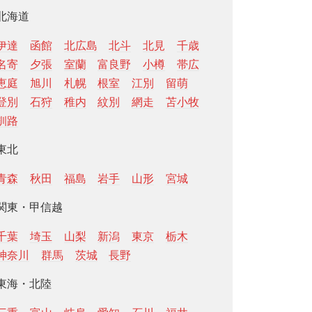
北海道
伊達
函館
北広島
北斗
北見
千歳
名寄
夕張
室蘭
富良野
小樽
帯広
恵庭
旭川
札幌
根室
江別
留萌
登別
石狩
稚内
紋別
網走
苫小牧
釧路
東北
青森
秋田
福島
岩手
山形
宮城
関東・甲信越
千葉
埼玉
山梨
新潟
東京
栃木
神奈川
群馬
茨城
長野
東海・北陸