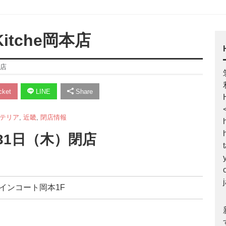
Kitche岡本店
本店
ket
LINE
Share
テリア
,
近畿
,
閉店情報
3月31日（木）閉店
ツインコート岡本1F