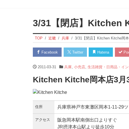
3/31【閉店】Kitchen 
TOP
近畿
兵庫
3/31【閉店】Kitchen Kitche岡
Facebook
Twitter
Hatena
Poc
2011-03-31
兵庫
,
小売店
,
生活雑貨・日用品・イン
Kitchen Kitche岡本店
住所
兵庫県神戸市東灘区岡本1-11-29
アクセス
阪急岡本駅南側出口よりすぐ
JR摂津本山駅より徒歩10分