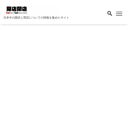
Me
日本中の開店と閉店についての情報を集めたサイト