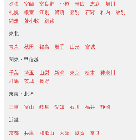
夕張
室蘭
富良野
小樽
帯広
恵庭
旭川
札幌
根室
江別
留萌
登別
石狩
稚内
紋別
網走
苫小牧
釧路
東北
青森
秋田
福島
岩手
山形
宮城
関東・甲信越
千葉
埼玉
山梨
新潟
東京
栃木
神奈川
群馬
茨城
長野
東海・北陸
三重
富山
岐阜
愛知
石川
福井
静岡
近畿
京都
兵庫
和歌山
大阪
滋賀
奈良