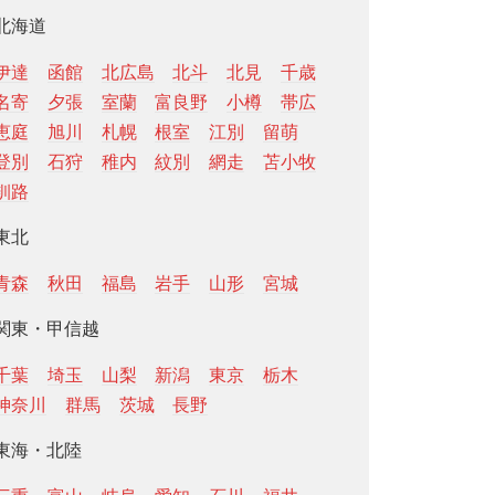
北海道
伊達
函館
北広島
北斗
北見
千歳
名寄
夕張
室蘭
富良野
小樽
帯広
恵庭
旭川
札幌
根室
江別
留萌
登別
石狩
稚内
紋別
網走
苫小牧
釧路
東北
青森
秋田
福島
岩手
山形
宮城
関東・甲信越
千葉
埼玉
山梨
新潟
東京
栃木
神奈川
群馬
茨城
長野
東海・北陸