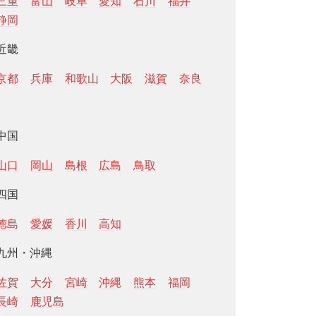
三重
富山
岐阜
愛知
石川
福井
静岡
近畿
京都
兵庫
和歌山
大阪
滋賀
奈良
中国
山口
岡山
島根
広島
鳥取
四国
徳島
愛媛
香川
高知
九州・沖縄
佐賀
大分
宮崎
沖縄
熊本
福岡
長崎
鹿児島