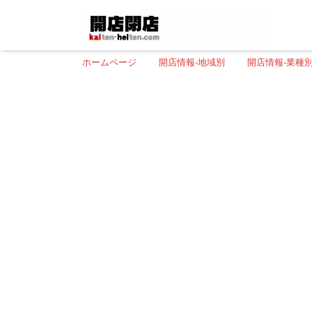
ホームページ
開店情報-地域別
開店情報-業種