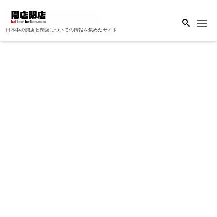
Me
日本中の開店と閉店についての情報を集めたサイト