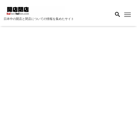
Me
日本中の開店と閉店についての情報を集めたサイト