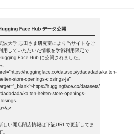
Hugging Face Hub データ公開
筑波大学 志田さま研究室により当サイトをご
利用していただいた情報を学術利用限定で
Hugging Face Hub に公開されました。
<a
href=”https://huggingface.co/datasets/ydadadada/kaiten-
heiten-store-openings-closings-ja”
target=”_blank”>https://huggingface.co/datasets/
ydadadada/kaiten-heiten-store-openings-
closings-
ja</a>
新しい開店閉店情報は下記URLで更新してま
す。