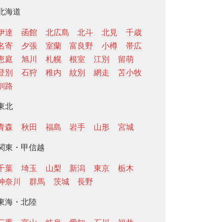
北海道
伊達
函館
北広島
北斗
北見
千歳
名寄
夕張
室蘭
富良野
小樽
帯広
恵庭
旭川
札幌
根室
江別
留萌
登別
石狩
稚内
紋別
網走
苫小牧
釧路
東北
青森
秋田
福島
岩手
山形
宮城
関東・甲信越
千葉
埼玉
山梨
新潟
東京
栃木
神奈川
群馬
茨城
長野
東海・北陸