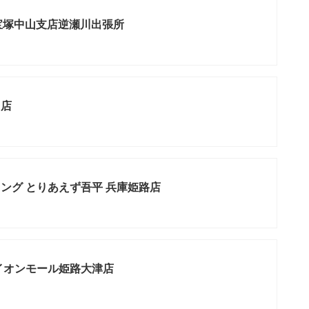
 宝塚中山支店逆瀬川出張所
台店
ング とりあえず吾平 兵庫姫路店
イオンモール姫路大津店