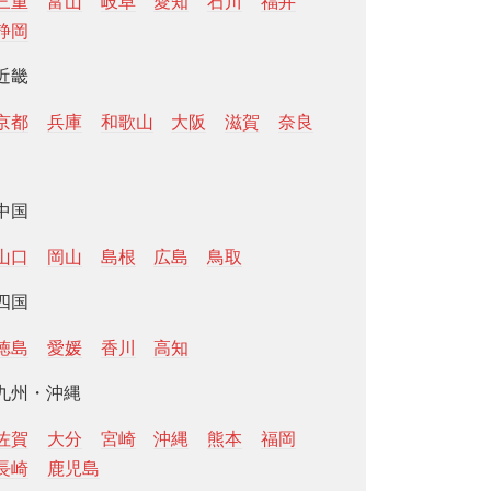
三重
富山
岐阜
愛知
石川
福井
静岡
近畿
京都
兵庫
和歌山
大阪
滋賀
奈良
中国
山口
岡山
島根
広島
鳥取
四国
徳島
愛媛
香川
高知
九州・沖縄
佐賀
大分
宮崎
沖縄
熊本
福岡
長崎
鹿児島