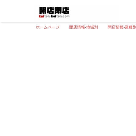
ホームページ
開店情報-地域別
開店情報-業種