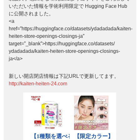
いただいた情報を学術利用限定で Hugging Face Hub
に公開されました。
<a
href=”https://huggingface.co/datasets/ydadadada/kaiten-
heiten-store-openings-closings-ja”
target=”_blank”>https://huggingface.co/datasets/
ydadadada/kaiten-heiten-store-openings-closings-
ja</a>
新しい開店閉店情報は下記URLで更新してます。
http://kaiten-heiten-24.com