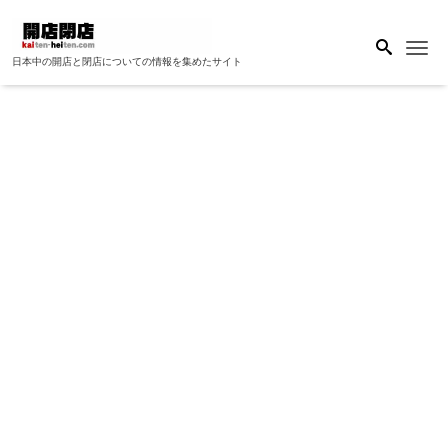
Me
日本中の開店と閉店についての情報を集めたサイト