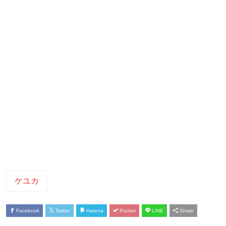
ケユカ
Facebook
Twitter
Hatena
Pocket
LINE
Share