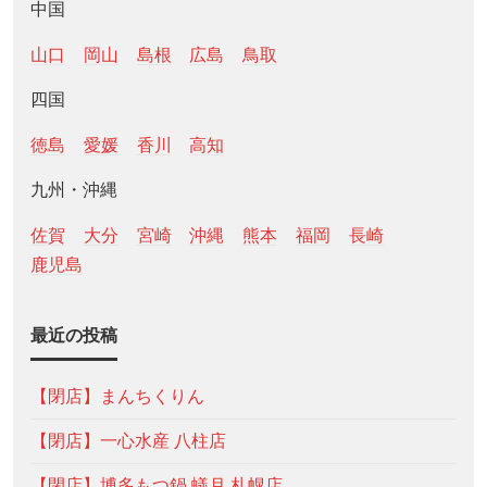
中国
山口
岡山
島根
広島
鳥取
四国
徳島
愛媛
香川
高知
九州・沖縄
佐賀
大分
宮崎
沖縄
熊本
福岡
長崎
鹿児島
最近の投稿
【閉店】まんちくりん
【閉店】一心水産 八柱店
【閉店】博多もつ鍋 蟻月 札幌店