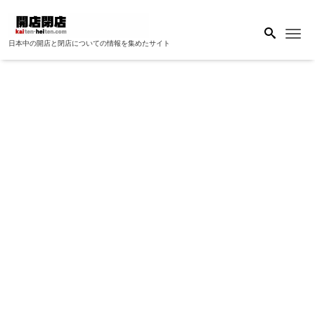
Me
日本中の開店と閉店についての情報を集めたサイト