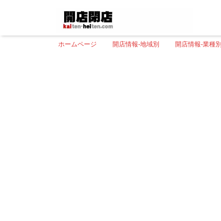
ホームページ
開店情報-地域別
開店情報-業種