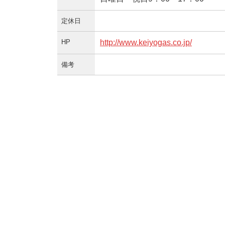
定休日
HP
http://www.keiyogas.co.jp/
備考