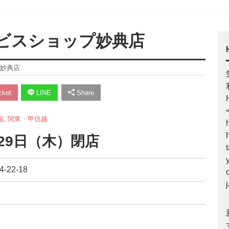
ビスショップ妙典店
妙典店
ket
LINE
Share
報
,
関東・甲信越
月29日（木）閉店
22-18