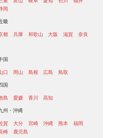
三重
富山
岐阜
愛知
石川
福井
静岡
近畿
京都
兵庫
和歌山
大阪
滋賀
奈良
中国
山口
岡山
島根
広島
鳥取
四国
徳島
愛媛
香川
高知
九州・沖縄
佐賀
大分
宮崎
沖縄
熊本
福岡
長崎
鹿児島