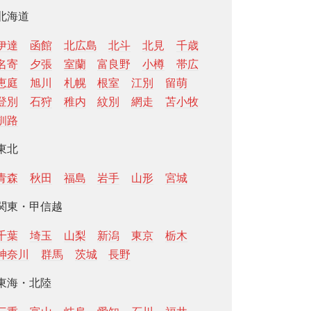
北海道
伊達
函館
北広島
北斗
北見
千歳
名寄
夕張
室蘭
富良野
小樽
帯広
恵庭
旭川
札幌
根室
江別
留萌
登別
石狩
稚内
紋別
網走
苫小牧
釧路
東北
青森
秋田
福島
岩手
山形
宮城
関東・甲信越
千葉
埼玉
山梨
新潟
東京
栃木
神奈川
群馬
茨城
長野
東海・北陸