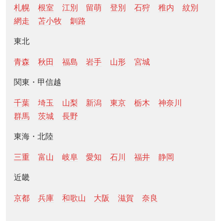
札幌
根室
江別
留萌
登別
石狩
稚内
紋別
網走
苫小牧
釧路
東北
青森
秋田
福島
岩手
山形
宮城
関東・甲信越
千葉
埼玉
山梨
新潟
東京
栃木
神奈川
群馬
茨城
長野
東海・北陸
三重
富山
岐阜
愛知
石川
福井
静岡
近畿
京都
兵庫
和歌山
大阪
滋賀
奈良