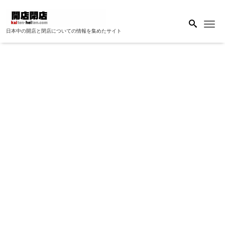
Me
日本中の開店と閉店についての情報を集めたサイト