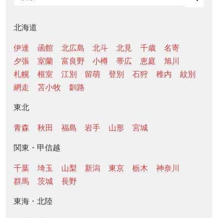
北海道
伊達
函館
北広島
北斗
北見
千歳
名寄
夕張
室蘭
富良野
小樽
帯広
恵庭
旭川
札幌
根室
江別
留萌
登別
石狩
稚内
紋別
網走
苫小牧
釧路
東北
青森
秋田
福島
岩手
山形
宮城
関東・甲信越
千葉
埼玉
山梨
新潟
東京
栃木
神奈川
群馬
茨城
長野
東海・北陸