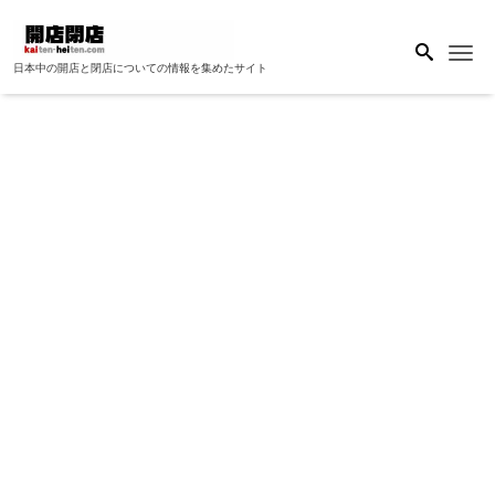
Me
日本中の開店と閉店についての情報を集めたサイト