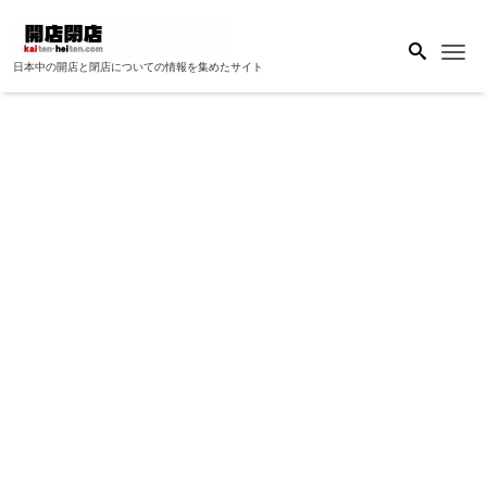
Me
日本中の開店と閉店についての情報を集めたサイト