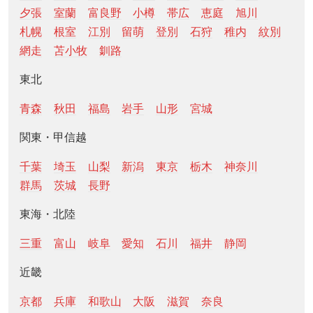
夕張
室蘭
富良野
小樽
帯広
恵庭
旭川
札幌
根室
江別
留萌
登別
石狩
稚内
紋別
網走
苫小牧
釧路
東北
青森
秋田
福島
岩手
山形
宮城
関東・甲信越
千葉
埼玉
山梨
新潟
東京
栃木
神奈川
群馬
茨城
長野
東海・北陸
三重
富山
岐阜
愛知
石川
福井
静岡
近畿
京都
兵庫
和歌山
大阪
滋賀
奈良