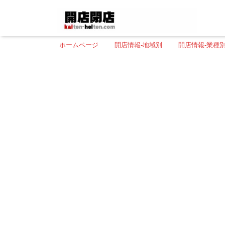
ホームページ
開店情報-地域別
開店情報-業種