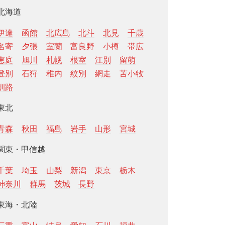
北海道
伊達
函館
北広島
北斗
北見
千歳
名寄
夕張
室蘭
富良野
小樽
帯広
恵庭
旭川
札幌
根室
江別
留萌
登別
石狩
稚内
紋別
網走
苫小牧
釧路
東北
青森
秋田
福島
岩手
山形
宮城
関東・甲信越
千葉
埼玉
山梨
新潟
東京
栃木
神奈川
群馬
茨城
長野
東海・北陸