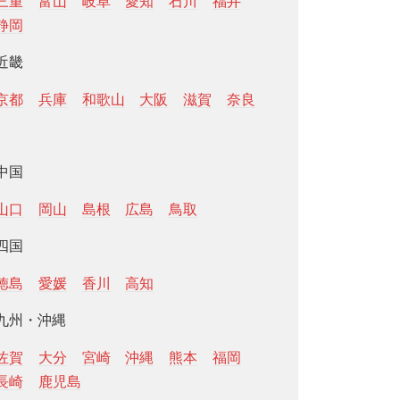
三重
富山
岐阜
愛知
石川
福井
静岡
近畿
京都
兵庫
和歌山
大阪
滋賀
奈良
中国
山口
岡山
島根
広島
鳥取
四国
徳島
愛媛
香川
高知
九州・沖縄
佐賀
大分
宮崎
沖縄
熊本
福岡
長崎
鹿児島