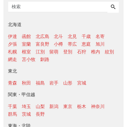
北海道
伊達
函館
北広島
北斗
北見
千歳
名寄
夕張
室蘭
富良野
小樽
帯広
恵庭
旭川
札幌
根室
江別
留萌
登別
石狩
稚内
紋別
網走
苫小牧
釧路
東北
青森
秋田
福島
岩手
山形
宮城
関東・甲信越
千葉
埼玉
山梨
新潟
東京
栃木
神奈川
群馬
茨城
長野
東海・北陸