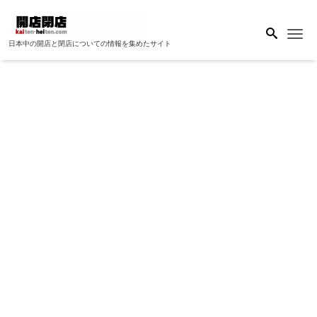
Me
日本中の開店と閉店についての情報を集めたサイト