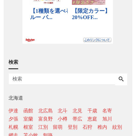
検索
北海道
伊達
函館
北広島
北斗
北見
千歳
名寄
夕張
室蘭
富良野
小樽
帯広
恵庭
旭川
札幌
根室
江別
留萌
登別
石狩
稚内
紋別
網走
苫小牧
釧路