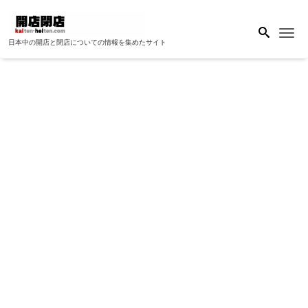
Me
日本中の開店と閉店についての情報を集めたサイト