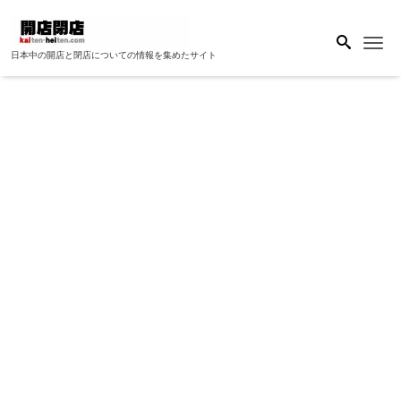
Me
日本中の開店と閉店についての情報を集めたサイト