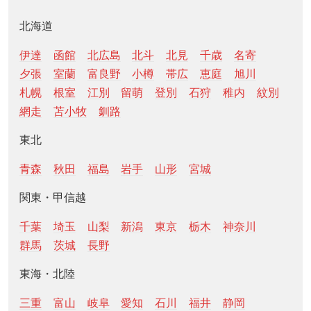
北海道
伊達
函館
北広島
北斗
北見
千歳
名寄
夕張
室蘭
富良野
小樽
帯広
恵庭
旭川
札幌
根室
江別
留萌
登別
石狩
稚内
紋別
網走
苫小牧
釧路
東北
青森
秋田
福島
岩手
山形
宮城
関東・甲信越
千葉
埼玉
山梨
新潟
東京
栃木
神奈川
群馬
茨城
長野
東海・北陸
三重
富山
岐阜
愛知
石川
福井
静岡