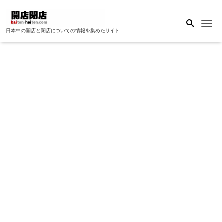
Me
日本中の開店と閉店についての情報を集めたサイト