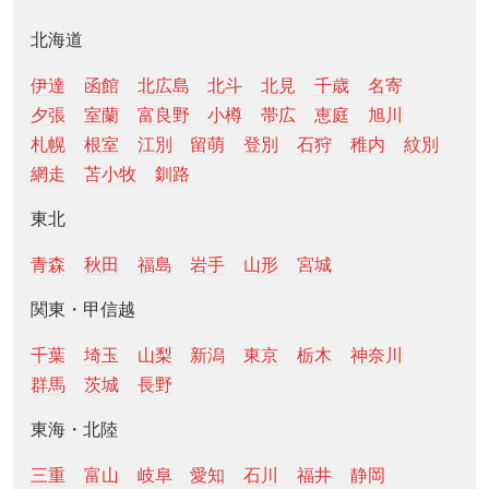
北海道
伊達
函館
北広島
北斗
北見
千歳
名寄
夕張
室蘭
富良野
小樽
帯広
恵庭
旭川
札幌
根室
江別
留萌
登別
石狩
稚内
紋別
網走
苫小牧
釧路
東北
青森
秋田
福島
岩手
山形
宮城
関東・甲信越
千葉
埼玉
山梨
新潟
東京
栃木
神奈川
群馬
茨城
長野
東海・北陸
三重
富山
岐阜
愛知
石川
福井
静岡